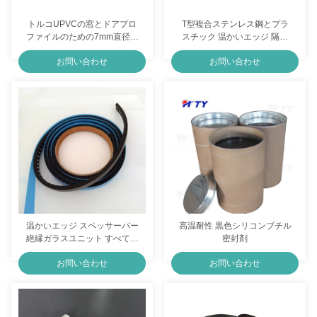
トルコUPVCの窓とドアプロ
T型複合ステンレス鋼とプラ
ファイルのための7mm直径の
スチック 温かいエッジ 隔離
装飾アルミニウムジョージア
ガラスドアと窓のためのスペ
お問い合わせ
お問い合わせ
バー
ースバー
温かいエッジ スペッサーバー
高温耐性 黒色シリコンブチル
絶縁ガラスユニット すべての
密封剤
シナリオのための完璧なソリ
お問い合わせ
お問い合わせ
ューション