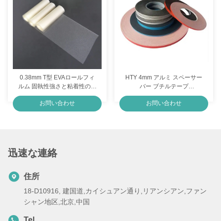
0.38mm T型 EVAロールフィ
HTY 4mm アルミ スペーサー
ルム 固執性強さと粘着性の高
バー ブチルテープ
いラミネーション
0.5mm/1mm 厚さ 4mm/6mm
お問い合わせ
お問い合わせ
幅
迅速な連絡
住所
18-D10916, 建国道,カイシュアン通り,リアンシアン,ファン
シャン地区,北京,中国
Tel