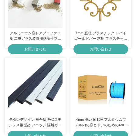
アルミニウム窓ドアプロファイ
7mm 直径 プラスチック ドバイ
ル 二重ガラス装置用熱溶性ブチ
ゴールドバー 窓用 プラスチック
ルゴム密封剤
素材
お問い合わせ
お問い合わせ
モダンデザイン 複合型PVCステ
4mm 低い E 16A アルミウムブ
ンレス鋼 温かいエッジ 隔離ガラ
チル内の窓とドアのための4mm
ス用 スパッサーバー
隔熱ガラス
お問い合わせ
お問い合わせ