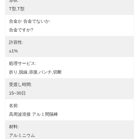
形状:
T型,T型
合金か 合金でないか:
合金ですか?
許容性:
±1%
処理サービス:
折り,脱線,溶接,パンチ,切断
受渡し時間:
15~30日
名前:
高周波溶接 アルミ間隔棒
材料:
アルミニウム