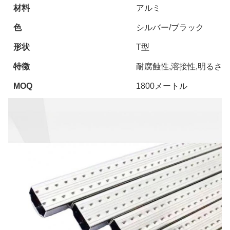
材料
アルミ
色
シルバー/ブラック
形状
T型
特徴
耐腐蝕性,溶接性,明るさ
MOQ
1800メートル