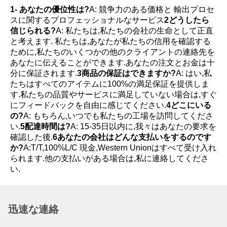
1- あなたの優位性は?
A: 競争力のある価格と 輸出プロセ
スに関するプロフェッショナルなサービス
2どうしたら
信じられる?
A: 私たちは,私たちの会社の生命として正直
と考えます. 私たちは,あなたが私たちの信用を確認する
ために,私たちのいくつかの他のクライアントの連絡先を
あなたに伝えることができます.あなたの注文とお金は十
分に保証されます.
3商品の保証はできますか?
A: はい,私
たちはすべてのアイテムに100%の満足保証を提供しま
す.私たちの品質やサービスに満足していない場合は,すぐ
にフィードバックを自由に感じてください.
4どこにいる
の?
A: もちろん,いつでも私たちの工場を訪問してくださ
い.
5配達時間は?
A: 15-35日以内に,我々はあなたの要求を
確認した後.
6あなたの会社はどんな支払いをするのです
か?
A:T/T,100%L/C 現金,Western Unionはすべて受け入れ
られます.他の支払いがある場合は,私に連絡してくださ
い.
迅速な連絡