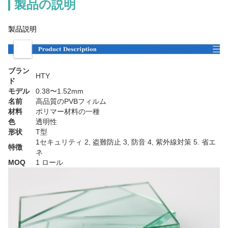
製品の説明
製品説明
ブラン
HTY
ド
モデル
0.38〜1.52mm
名前
高品質のPVBフィルム
材料
ポリマー材料の一種
色
透明性
形状
T型
1セキュリティ 2, 盗難防止 3, 防音 4, 紫外線対策 5. 省エ
特徴
ネ
MOQ
1 ロール