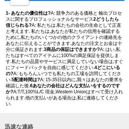
1- あなたの優位性は?
A: 競争力のある価格と 輸出プロセ
スに関するプロフェッショナルなサービス
2どうしたら
信じられる?
A: 私たちは,私たちの会社の生命として正直
と考えます. 私たちは,あなたが私たちの信用を確認する
ために,私たちのいくつかの他のクライアントの連絡先を
あなたに伝えることができます.あなたの注文とお金は十
分に保証されます.
3商品の保証はできますか?
A: はい,私
たちはすべてのアイテムに100%の満足保証を提供しま
す.私たちの品質やサービスに満足していない場合は,すぐ
にフィードバックを自由に感じてください.
4どこにいる
の?
A: もちろん,いつでも私たちの工場を訪問してくださ
い.
5配達時間は?
A: 15-35日以内に,我々はあなたの要求を
確認した後.
6あなたの会社はどんな支払いをするのです
か?
A:T/T,100%L/C 現金,Western Unionはすべて受け入れ
られます.他の支払いがある場合は,私に連絡してくださ
い.
迅速な連絡