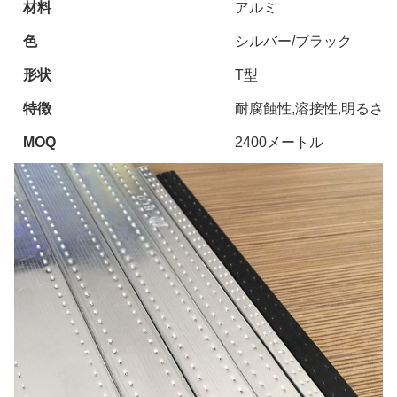
材料
アルミ
色
シルバー/ブラック
形状
T型
特徴
耐腐蝕性,溶接性,明るさ
MOQ
2400メートル