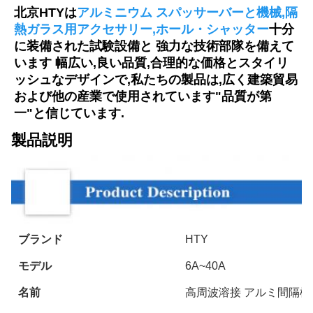
北京HTYは
アルミニウム スパッサーバーと機械,隔
熱ガラス用アクセサリー,ホール・シャッター
十分
に装備された試験設備と 強力な技術部隊を備えて
います
幅広い,良い品質,合理的な価格とスタイリ
ッシュなデザインで,私たちの製品は,広く建築貿易
および他の産業で使用されています
"品質が第
一"と信じています.
製品説明
ブランド
HTY
モデル
6A~40A
名前
高周波溶接 アルミ間隔棒