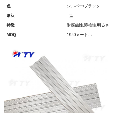
色
シルバー/ブラック
形状
T型
特徴
耐腐蝕性,溶接性,明るさ
MOQ
1950メートル